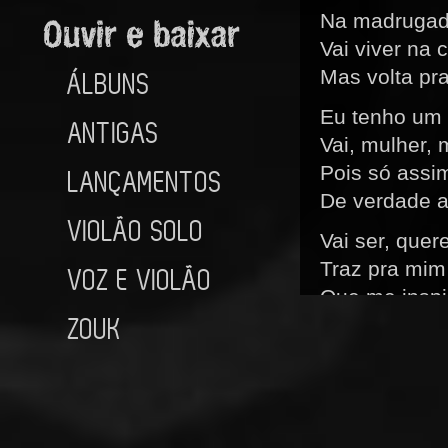
Na madruga
Vai viver na 
Mas volta pr
ÁLBUNS
Eu tenho um
ANTIGAS
Vai, mulher,
Pois só assi
LANÇAMENTOS
De verdade 
VIOLÃO SOLO
Vai ser, quere
Traz pra mim
VOZ E VIOLÃO
Que me inspi
ZOUK
A alegria do 
Melodia do m
Do meu dia 
Eu tenho um