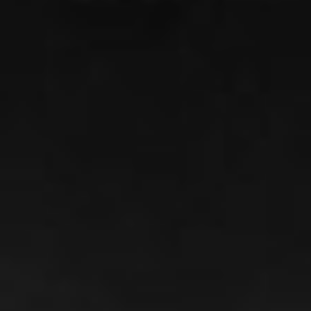
Vem, mulher 
Fazer comigo
E que você 
MÚSICOS
Eduardo Filiz
baixo e perc
Mariana Filiz
FICHA TÉCN
Produção mus
Mixagem: Chr
Masterização
Gravado no e
Mixado no Es