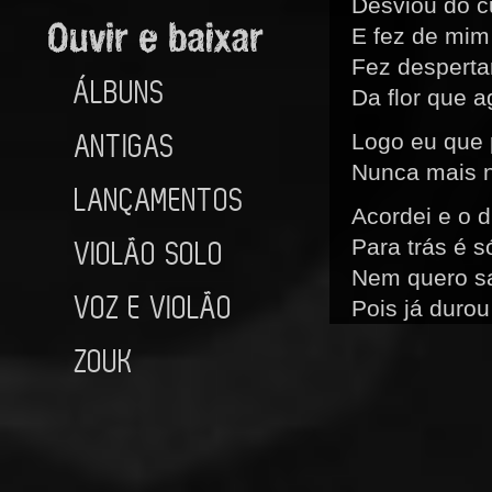
Desviou do c
E fez de mim
Fez desperta
ÁLBUNS
Da flor que 
ANTIGAS
Logo eu que 
Nunca mais n
LANÇAMENTOS
Acordei e o 
Para trás é 
VIOLÃO SOLO
Nem quero sa
VOZ E VIOLÃO
Pois já durou
Minha vida j
ZOUK