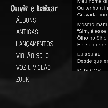
Meu nome dir
Ou tenha a im
Gravada num
ÁLBUNS
Mesmo mamã
ANTIGAS
“Sim, é esse 
Ôlho no ôlho
LANÇAMENTOS
Ele só me re
Eu sou eu
VIOLÃO SOLO
Desde que er
VOZ E VIOLÃO
MÚSICOS
Voz: Eduardo 
ZOUK
Arranjo: cria
Guitarra: Al
Teclados: Ri
Baixo: Fern