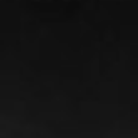
Bateria: Nat
FICHA TÉCN
Produção Mus
Técnico de g
Técnico de m
Gravado no e
Mixado nos e